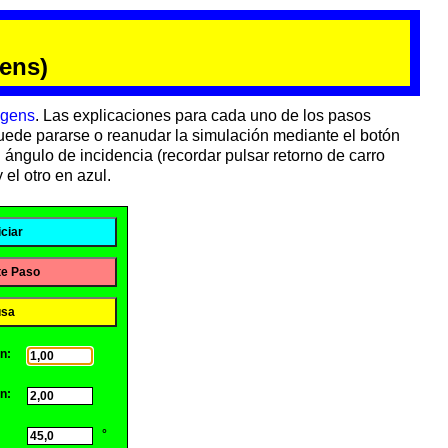
gens)
ygens
. Las explicaciones para cada uno de los pasos
uede pararse o reanudar la simulación mediante el botón
ángulo de incidencia (recordar pulsar retorno de carro
el otro en azul.
ciar
te Paso
usa
n:
n:
°